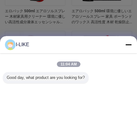
エロパック 500ml エアロソルスプレ
エアロパック 500ml 環境に優しいエ
ー 木材家具用クリーナー 環境に優し
アロソールスプレー 家具 ポーランド
い高活性成分液体エッセンシャルオ
のワックス 高活性度 木材 乾燥防止
イル 木材ポーチ
亀裂 傷害防止
I-LIKE
11:04 AM
Good day, what product are you looking for?
エロパック 400ml 防水 白いバスタ
Aeropak 500ml 車窓ガラスクリーナ
ブとタイル リフィニッシング セラミ
ー 液体剤 鏡 ガラスクリーナー スプ
ックペイントスプレー
レー 自動車用・家庭用 汚れ除去剤