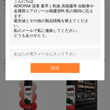
Aeropak 330ml エコフレンドリー エ
Aeropak 330ml エアロソール ジャス
アロソール ローズ 香り エアフレッ
ミン香り 効果的臭いを消す 耐久性
シャー スプレー 家と車の室内使用
エコフレンドリー ペット用 子供用
耐久性
空気フレッシャー
エロパック 330ml エアロゾール 鮮
エアロパック 500ml 環境に優しい汎
やかなジャスミン フレグランス エア
用キッチンオーブン 炊飯器 多面性
送信
フレッシャー スプレー
残留物なし 迅速乾燥クリーニングス
プレー