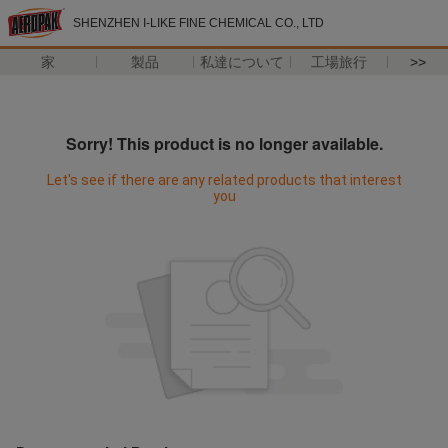
SHENZHEN I-LIKE FINE CHEMICAL CO., LTD
家
製品
私達について
工場旅行
>>
Sorry! This product is no longer available.
Let's see if there are any related products that interest
you