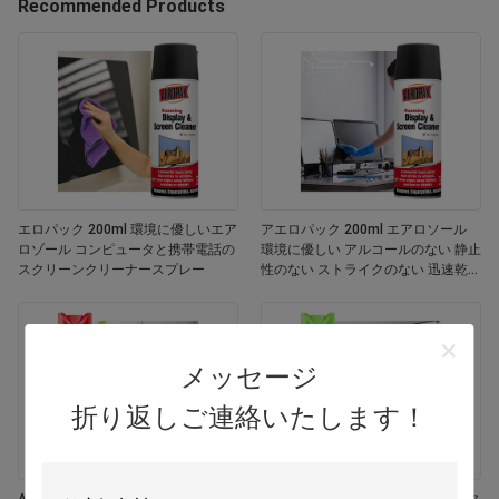
Recommended Products
エロパック 200ml 環境に優しいエア
アエロパック 200ml エアロソール
ロゾール コンピュータと携帯電話の
環境に優しい アルコールのない 静止
スクリーンクリーナースプレー
性のない ストライクのない 迅速乾燥
する 多用途 カスタマイズされた色画
面
メッセージ
折り返しご連絡いたします！