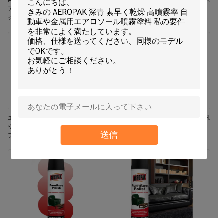
Aeropak 330ml エコフレンドリー エ
Aeropak 330ml エアロソール ジャス
アロソール ローズ 香り エアフレッ
ミン香り 効果的臭いを消す 耐久性
シャー スプレー 家と車の室内使用
エコフレンドリー ペット用 子供用
耐久性
空気フレッシャー
エロパック 330ml エアロゾール 鮮
エアロパック 500ml 環境に優しい汎
やかなジャスミン フレグランス エア
用キッチンオーブン 炊飯器 多面性
送信
フレッシャー スプレー
残留物なし 迅速乾燥クリーニングス
プレー