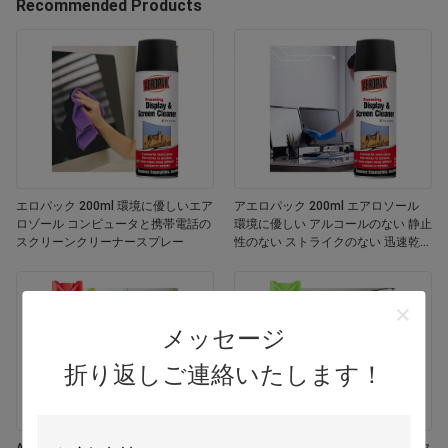
Recommended Products
エロパック 200ml 環境に優しいエア
アエロパック 200ml エアロソール
ロゾール コンピュータと携帯電話の
環境に優しい アルコールのない 静止
スクリーンクリーナースプレー
性のない ストライクのない 迅速乾燥
する 多用途 カスタマイズされた色画
面
メッセージ
折り返しご連絡いたします！