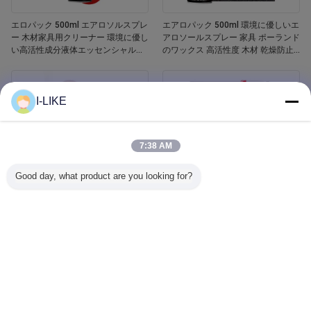
エロパック 500ml エアロソルスプレ
エアロパック 500ml 環境に優しいエ
ー 木材家具用クリーナー 環境に優し
アロソールスプレー 家具 ポーランド
い高活性成分液体エッセンシャルオ
のワックス 高活性度 木材 乾燥防止
イル 木材ポーチ
亀裂 傷害防止
I-LIKE
7:38 AM
Good day, what product are you looking for?
エロパック 400ml 防水 白いバスタ
Aeropak 500ml 車窓ガラスクリーナ
ブとタイル リフィニッシング セラミ
ー 液体剤 鏡 ガラスクリーナー スプ
ックペイントスプレー
レー 自動車用・家庭用 汚れ除去剤