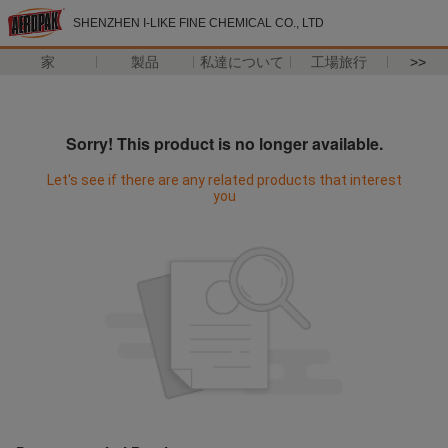
SHENZHEN I-LIKE FINE CHEMICAL CO., LTD
家
製品
私達について
工場旅行
>>
Sorry! This product is no longer available.
Let's see if there are any related products that interest
you