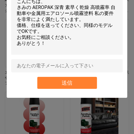
Aeropak 330ml エコフレンドリー エ
Aeropak 330ml エアロソール ジャス
アロソール ローズ 香り エアフレッ
ミン香り 効果的臭いを消す 耐久性
シャー スプレー 家と車の室内使用
エコフレンドリー ペット用 子供用
耐久性
空気フレッシャー
エロパック 330ml エアロゾール 鮮
エアロパック 500ml 環境に優しい汎
やかなジャスミン フレグランス エア
用キッチンオーブン 炊飯器 多面性
送信
フレッシャー スプレー
残留物なし 迅速乾燥クリーニングス
プレー