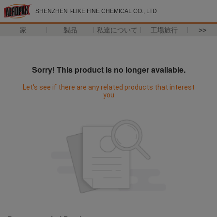
SHENZHEN I-LIKE FINE CHEMICAL CO., LTD
家
製品
私達について
工場旅行
>>
Sorry! This product is no longer available.
Let's see if there are any related products that interest
you