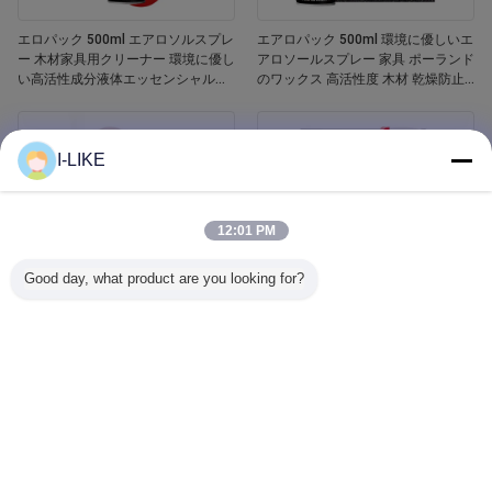
エロパック 500ml エアロソルスプレ
エアロパック 500ml 環境に優しいエ
ー 木材家具用クリーナー 環境に優し
アロソールスプレー 家具 ポーランド
い高活性成分液体エッセンシャルオ
のワックス 高活性度 木材 乾燥防止
イル 木材ポーチ
亀裂 傷害防止
I-LIKE
12:01 PM
Good day, what product are you looking for?
エロパック 400ml 防水 白いバスタ
Aeropak 500ml 車窓ガラスクリーナ
ブとタイル リフィニッシング セラミ
ー 液体剤 鏡 ガラスクリーナー スプ
ックペイントスプレー
レー 自動車用・家庭用 汚れ除去剤