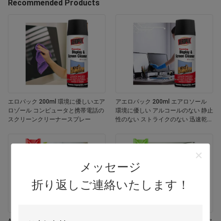
Recommended Products
エロパック 200ml 環境に優しいエア
アエロパック 200ml エアロソール
ロゾール コンピュータと携帯電話の
環境に優しい アルコールのない 静止
スクリーンクリーナースプレー
性のない ストライクのない 迅速乾燥
する 多用途 カスタマイズされた色画
面
メッセージ
折り返しご連絡いたします！